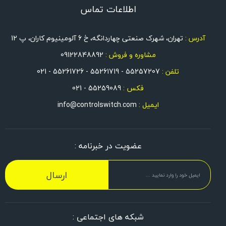
اطلاعات تماس
آدرس :
تهران، شهرک صنعتی چهاردانگه، خ 6 آلومینیوم کاران، پ 12
مشاوره و فروش :
09122848892
تلفن :
55257207 - 55261719 - 55261726 - 021
فکس :
55259089 - 021
ایمیل :
info@controlswitch.com
عضویت در خبرنامه :
ارسال
شبکه های اجتماعی :