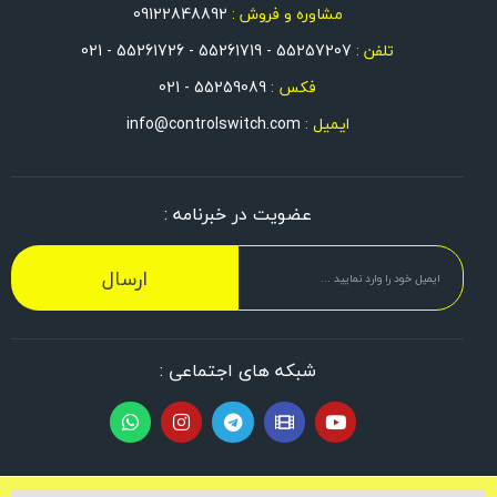
مشاوره و فروش :
09122848892
تلفن :
55257207 - 55261719 - 55261726 - 021
فکس :
55259089 - 021
ایمیل :
info@controlswitch.com
عضویت در خبرنامه :
ارسال
شبکه های اجتماعی :